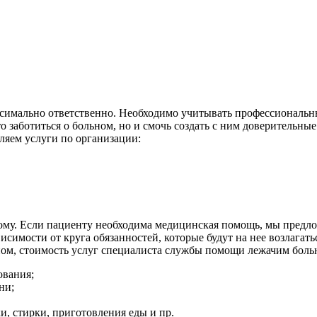
имально ответственно. Необходимо учитывать профессиональные
то заботиться о больном, но и смочь создать с ним доверитель
ляем услуги по организации:
дому. Если пациенту необходима медицинская помощь, мы предл
симости от круга обязанностей, которые будут на нее возлагать
ном, стоимость услуг специалиста службы помощи лежачим боль
ования;
ни;
и, стирки, приготовления еды и пр.