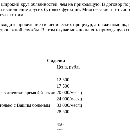
е широкий круг обязанностей, чем на приходящую. В договор п
 и выполнение других бутовых функций. Многое зависит от сост
улка с ним.
о входить проведение гигиенических процедур, а также помощь
атронажной службы. В этом случае можно нанять приходящую сид
Сиделка
Цена, рубль
12 500
17 500
з в дневное время 4-5 часов
20 000/месяц
24 000/месяц
 только с Вашим больным
33 000/месяц
28 500
450